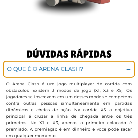
DÚVIDAS RÁPIDAS
O QUE É O ARENA CLASH?
O Arena Clash é um jogo multiplayer de corrida com
obstáculos. Existem 3 modos de jogo (X1, X3 e X5). Os
jogadores se inscrevem em um desses modos e competem
contra outras pessoas simultaneamente em partidas
dinâmicas e cheias de ação. Na corrida X5, o objetivo
principal é cruzar a linha de chegada entre os três
primeiros. No X1 e X3, apenas o primeiro colocado é
premiado. A premiação é em dinheiro e você pode sacar
em qualquer momento.