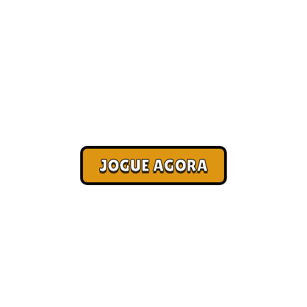
Seleção com os melhores jogos
online [Melhores 2026]
Corra. Sobreviva. Fature.
JOGUE AGORA