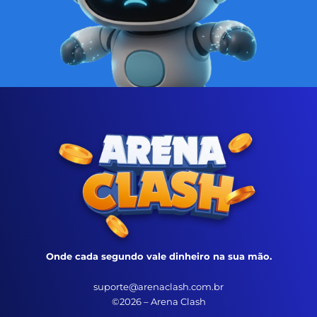
Onde cada segundo vale dinheiro na sua mão.
suporte@arenaclash.com.br
©2026 – Arena Clash