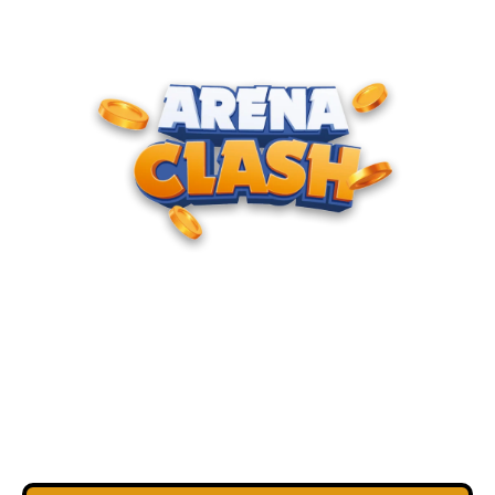
REÚNA O SEU SQUAD E
ENTRE NA PISTA AGORA
MESMO!
Junte-se à nossa comunidade e cadastre seu e-mail para
receber convites para torneios VIP, acesso antecipado a
novas pistas e bônus de depósito.