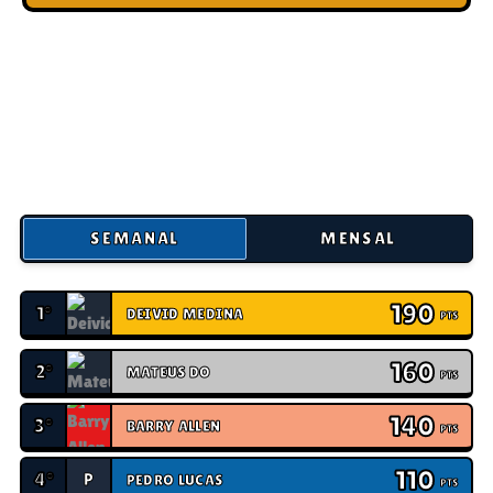
REIS DA ARENA: PLACAR DE
LÍDERES
Conheça os jogadores mais ágeis da nossa comunidade que
dominaram os obstáculos e lideram o ranking global de vitórias.
SEMANAL
MENSAL
190
1º
DEIVID MEDINA
PTS
160
2º
MATEUS DO
PTS
140
3º
BARRY ALLEN
PTS
110
4º
P
PEDRO LUCAS
PTS