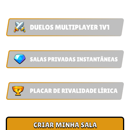
RIVAIS EM TEMPO REAL
Junte sua galera, crie sua sala e descubra quem tem os melhores
reflexos do grupo. A pista é a mesma, mas só um fica de pé!
Esqueça bots ou recordes antigos. Aqui você corre lado a lado
contra oponentes reais em confrontos diretos e eletrizantes.
Crie um link exclusivo em segundos, envie para o grupo de
amigos no WhatsApp e comecem a disputar na mesma hora.
Mostre quem manda no circuito. Cada vitória no Arena Clash
garante pontos para humilhar os seus adversários no ranking.
CRIAR MINHA SALA