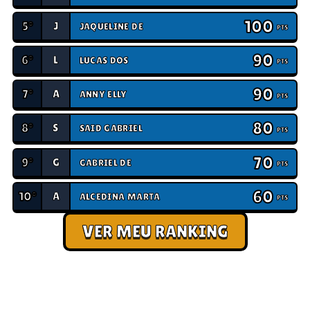
100
5º
J
JAQUELINE DE
PTS
90
6º
L
LUCAS DOS
PTS
90
7º
A
ANNY ELLY
PTS
80
8º
S
SAID GABRIEL
PTS
70
9º
G
GABRIEL DE
PTS
60
10º
A
ALCEDINA MARTA
PTS
VER MEU RANKING