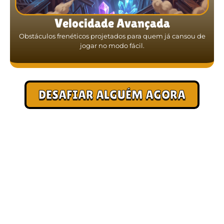
Velocidade Avançada
Obstáculos frenéticos projetados para quem já cansou de
jogar no modo fácil.
DESAFIAR ALGUÉM AGORA
ESCOLA DE PILOTOS: DICAS
MULTIPLAYER
Assista aos replays das melhores jogadas para aprender
movimentos avançados de esquiva e surpreender seus amigos