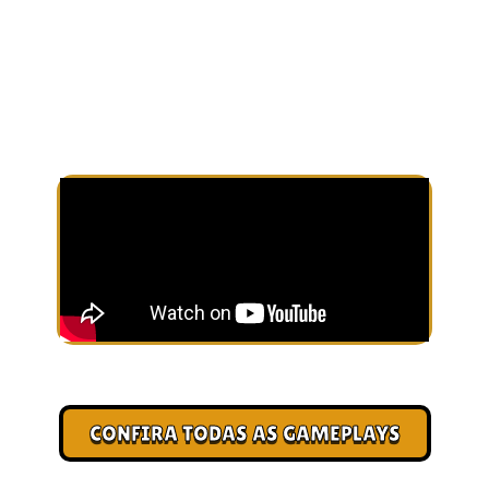
DOMINE A PISTA: CENTRAL DE
ESTRATÉGIAS
Confira algumas das principais gameplays do Arena Clash e
domine você também as principais estratégias, para se tornar o
campeão!
CONFIRA TODAS AS GAMEPLAYS