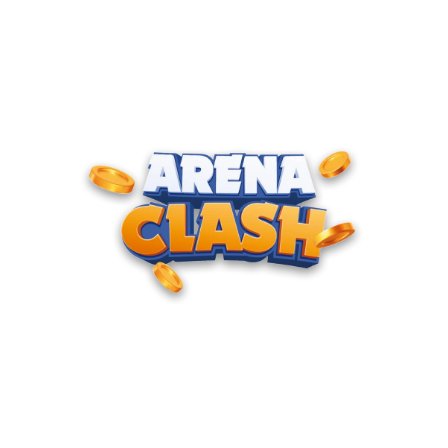
ENTRE PARA O CLUBE DOS
CAMPEÕES
Junte-se à nossa comunidade e cadastre seu e-mail para
receber convites para torneios VIP, acesso antecipado a