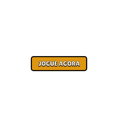
Seleção com os melhores jogos
online [Melhores]
Corra. Sobreviva. Fature.
JOGUE AGORA