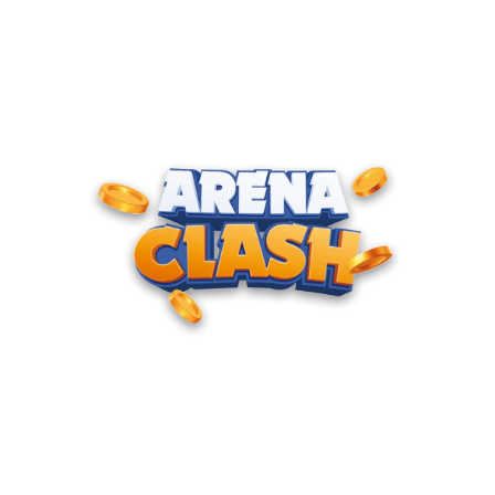
ENTRE PARA O CLUBE DOS
CAMPEÕES
Junte-se à nossa comunidade e cadastre seu e-mail para
receber convites para torneios VIP, acesso antecipado a