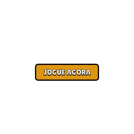
Seleção com os melhores jogos
online [Mais Jogados]
Corra. Sobreviva. Fature.
JOGUE AGORA