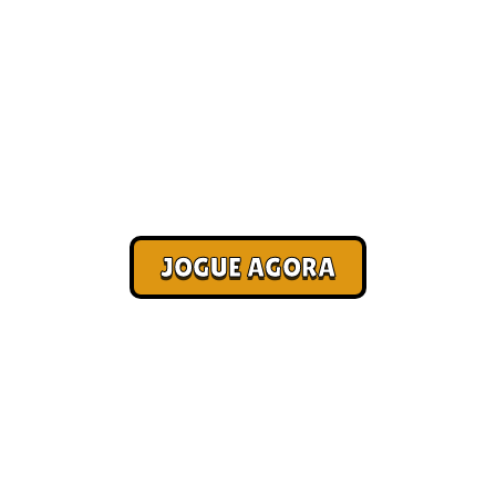
Seleção com os melhores jogos
online
Corra. Sobreviva. Fature.
JOGUE AGORA