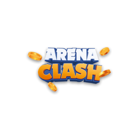
ENTRE PARA O CLUBE DOS
CAMPEÕES
Junte-se à nossa comunidade e cadastre seu e-mail para
receber convites para torneios VIP, acesso antecipado a