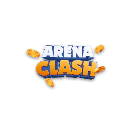
ENTRE PARA O CLUBE DOS
CAMPEÕES
Junte-se à nossa comunidade e cadastre seu e-mail para
receber convites para torneios VIP, acesso antecipado a