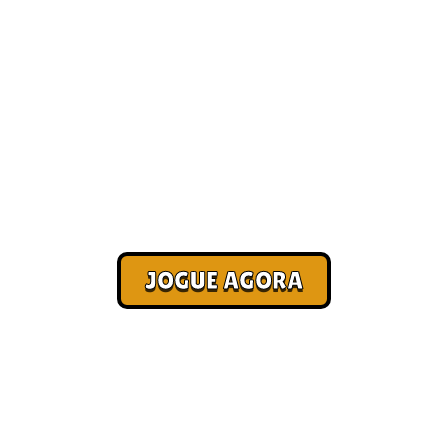
Quais são os melhores jogos de
navegador atualmente?
[Pagamento no Pix]
Corra. Sobreviva. Fature.
JOGUE AGORA