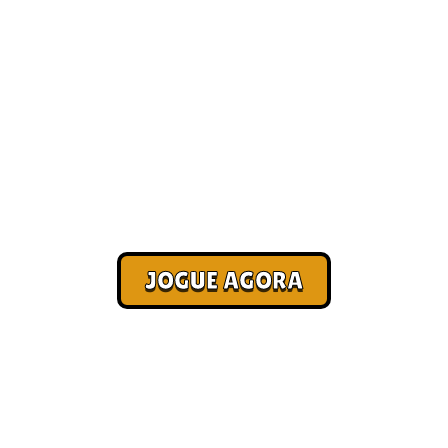
Quais são os melhores jogos de
navegador atualmente?
[Melhores 2026]
Corra. Sobreviva. Fature.
JOGUE AGORA