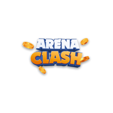
ENTRE PARA O CLUBE DOS
CAMPEÕES
Junte-se à nossa comunidade e cadastre seu e-mail para
receber convites para torneios VIP, acesso antecipado a