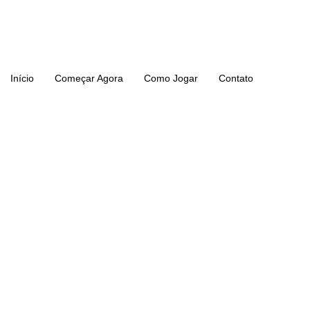
Ir
para
o
conteúdo
Início
Começar Agora
Como Jogar
Contato