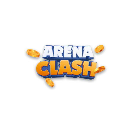
ENTRE PARA O CLUBE DOS
CAMPEÕES
Junte-se à nossa comunidade e cadastre seu e-mail para
receber convites para torneios VIP, acesso antecipado a