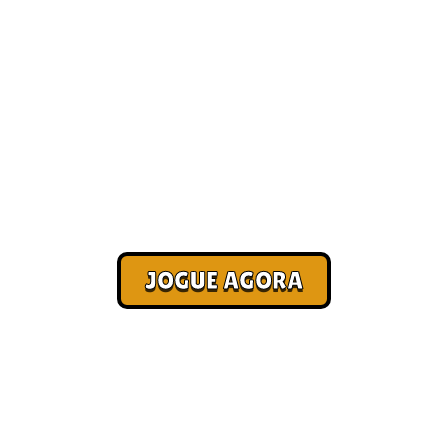
Quais são os melhores jogos de
navegador atualmente? [Mais
Jogados]
Corra. Sobreviva. Fature.
JOGUE AGORA