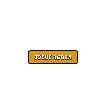
Quais os melhores jogos
online? [Melhores]
Corra. Sobreviva. Fature.
JOGUE AGORA