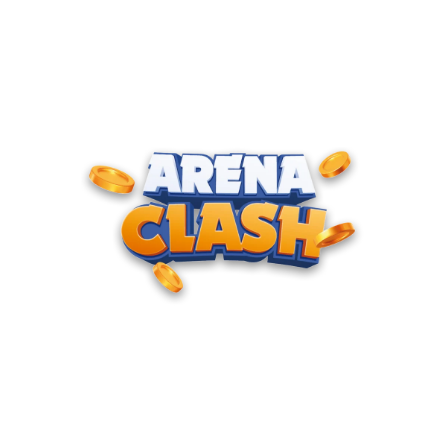
ENTRE PARA O CLUBE DOS
CAMPEÕES
Junte-se à nossa comunidade e cadastre seu e-mail para
receber convites para torneios VIP, acesso antecipado a