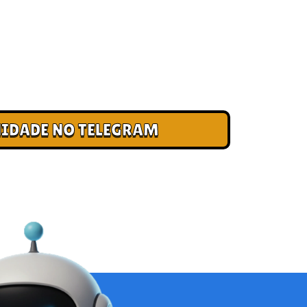
 CLUBE DOS CAMPEÕES
ade e cadastre seu e-mail para receber
, acesso antecipado a novas pistas e bônus
IDADE NO TELEGRAM