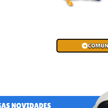
ENTRE PARA O
Junte-se à nossa comunid
convites para torneios VIP
de depósito.
COMUN
SAS NOVIDADES