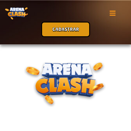
Ir
para
o
conteúdo
CADASTRAR