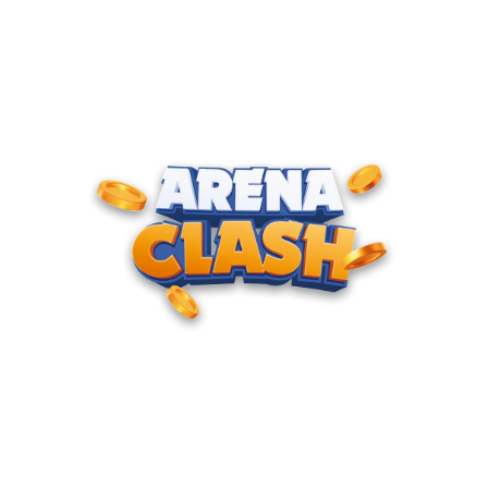
ENTRE PARA O CLUBE DOS
CAMPEÕES
Junte-se à nossa comunidade e cadastre seu e-mail para
receber convites para torneios VIP, acesso antecipado a