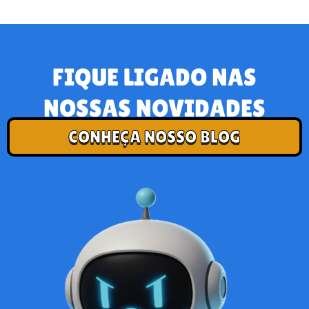
FIQUE LIGADO NAS
NOSSAS NOVIDADES
CONHEÇA NOSSO BLOG