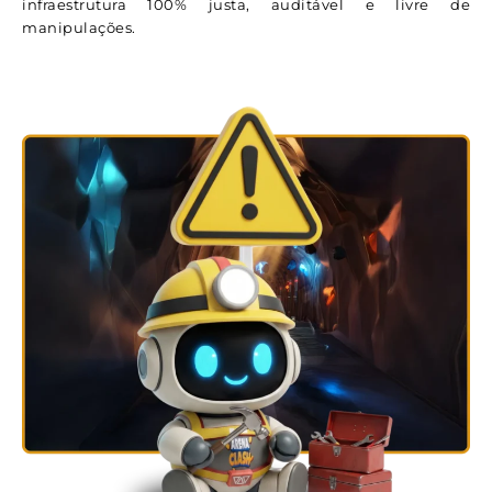
infraestrutura 100% justa, auditável e livre de
manipulações.