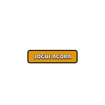
Os 15 melhores jogos online
[Atualizado 2026]
Corra. Sobreviva. Fature.
JOGUE AGORA