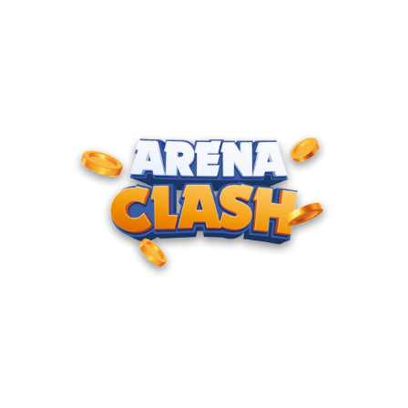
ENTRE PARA O CLUBE DOS
CAMPEÕES
Junte-se à nossa comunidade e cadastre seu e-mail para
receber convites para torneios VIP, acesso antecipado a