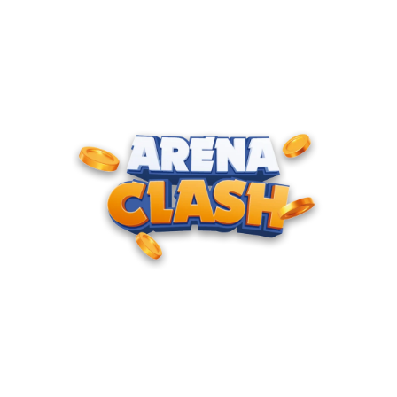
ENTRE PARA O CLUBE DOS
CAMPEÕES
Junte-se à nossa comunidade e cadastre seu e-mail para
receber convites para torneios VIP, acesso antecipado a