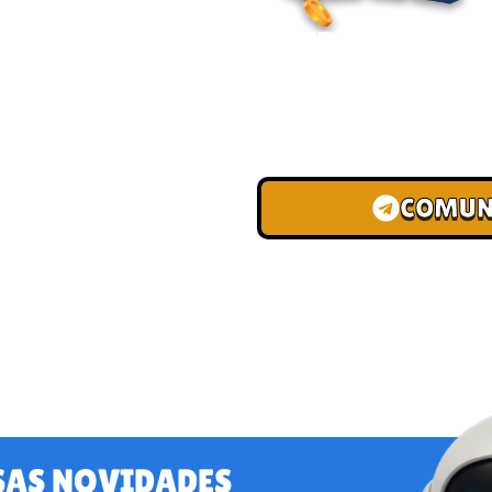
ENTRE PARA O
Junte-se à nossa comunid
convites para torneios VIP
de depósito.
COMUN
SAS NOVIDADES