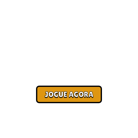
elhores jogos onli
Recomendados]
Corra. Sobreviva. Fature.
JOGUE AGORA