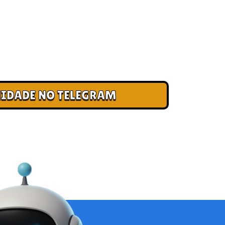
 CLUBE DOS CAMPEÕES
ade e cadastre seu e-mail para receber
, acesso antecipado a novas pistas e bônus
IDADE NO TELEGRAM