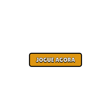
Nossos melhores jogos para
jogar online [Paga no Pix]
Corra. Sobreviva. Fature.
JOGUE AGORA