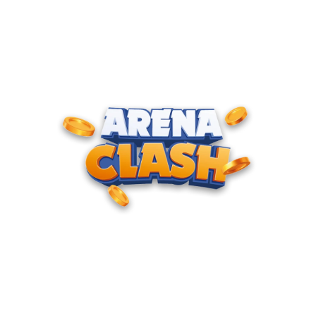
ENTRE PARA O CLUBE DOS
CAMPEÕES
Junte-se à nossa comunidade e cadastre seu e-mail para
receber convites para torneios VIP, acesso antecipado a