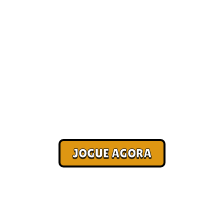
hores jogos para j
[Melhores]
Corra. Sobreviva. Fature.
JOGUE AGORA