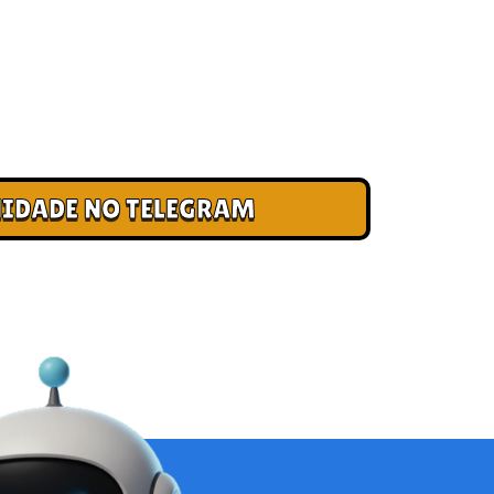
 CLUBE DOS CAMPEÕES
ade e cadastre seu e-mail para receber
, acesso antecipado a novas pistas e bônus
IDADE NO TELEGRAM