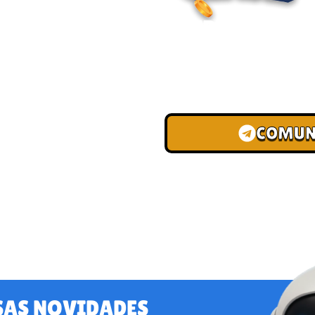
ENTRE PARA O
Junte-se à nossa comunid
convites para torneios VIP
de depósito.
COMUN
SAS NOVIDADES