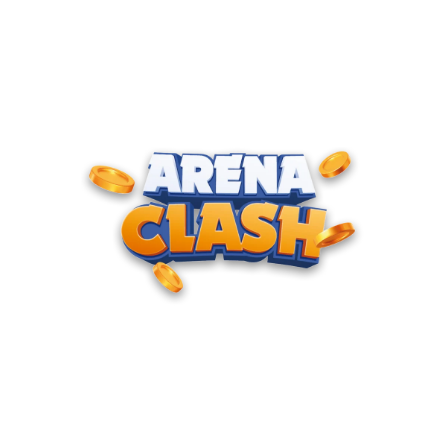
ENTRE PARA O CLUBE DOS
CAMPEÕES
Junte-se à nossa comunidade e cadastre seu e-mail para
receber convites para torneios VIP, acesso antecipado a