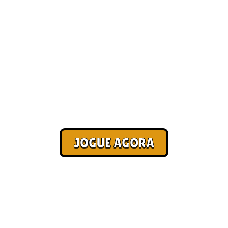
Nossos melhores jogos para
jogar online [Mais
Recomendados]
Corra. Sobreviva. Fature.
JOGUE AGORA