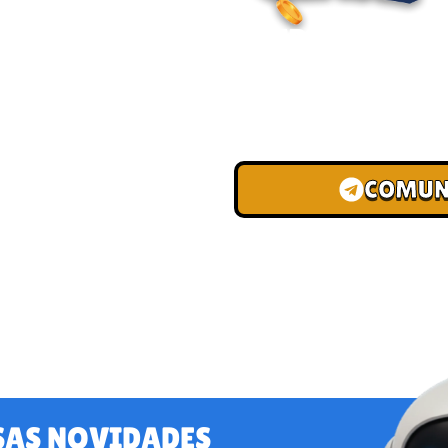
ENTRE PARA O
Junte-se à nossa comunid
convites para torneios VIP
de depósito.
COMUN
SAS NOVIDADES