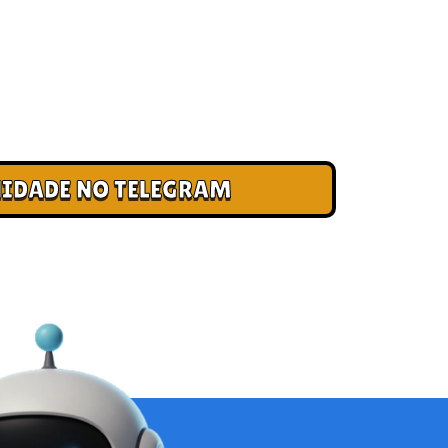
 CLUBE DOS CAMPEÕES
ade e cadastre seu e-mail para receber
, acesso antecipado a novas pistas e bônus
IDADE NO TELEGRAM