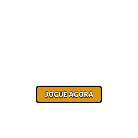
jogos para ganhar d
dade [Atualizado 2
Corra. Sobreviva. Fature.
JOGUE AGORA