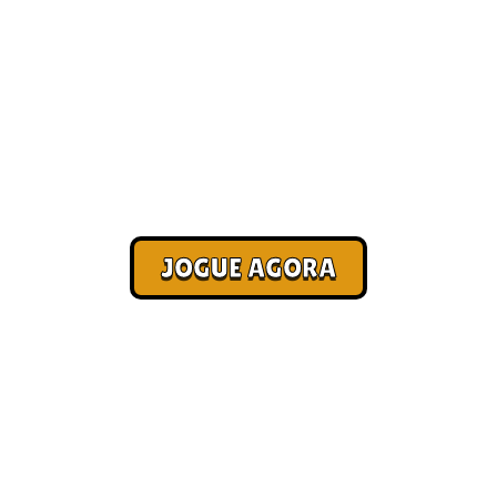
Melhores jogos para ganhar
dinheiro de verdade
Corra. Sobreviva. Fature.
JOGUE AGORA