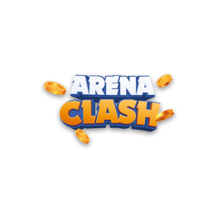
ENTRE PARA O CLUBE DOS
CAMPEÕES
Junte-se à nossa comunidade e cadastre seu e-mail para
receber convites para torneios VIP, acesso antecipado a