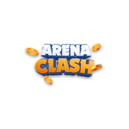
ENTRE PARA O CLUBE DOS
CAMPEÕES
Junte-se à nossa comunidade e cadastre seu e-mail para
receber convites para torneios VIP, acesso antecipado a