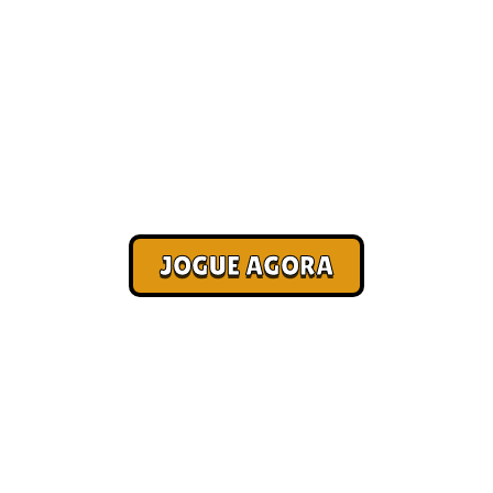
Melhores jogos online para
jogar [Paga no Pix]
Corra. Sobreviva. Fature.
JOGUE AGORA