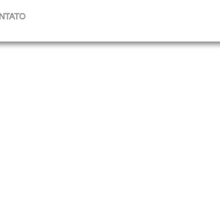
NTATO
 online para joga
[Pagamento no Pix