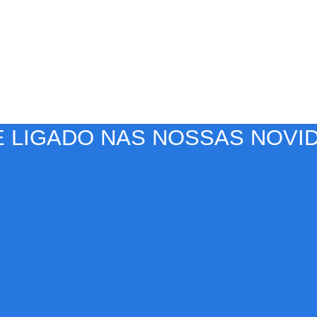
S CAMPEÕES
convites para torneios VIP, acesso antecipado a novas pistas e b
E LIGADO NAS NOSSAS NOVI