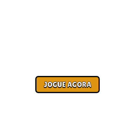
Melhores jogos online para
jogar com os amigos [Paga no
Pix]
Corra. Sobreviva. Fature.
JOGUE AGORA