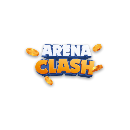
ENTRE PARA O CLUBE DOS
CAMPEÕES
Junte-se à nossa comunidade e cadastre seu e-mail para
receber convites para torneios VIP, acesso antecipado a