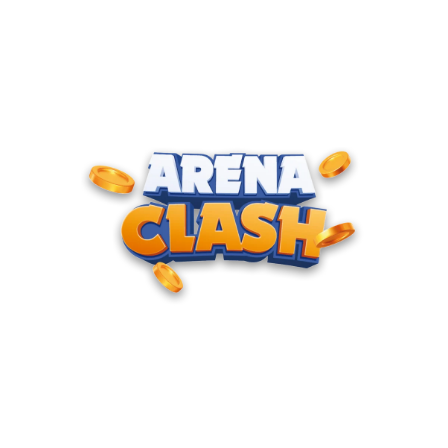
ENTRE PARA O CLUBE DOS
CAMPEÕES
Junte-se à nossa comunidade e cadastre seu e-mail para
receber convites para torneios VIP, acesso antecipado a