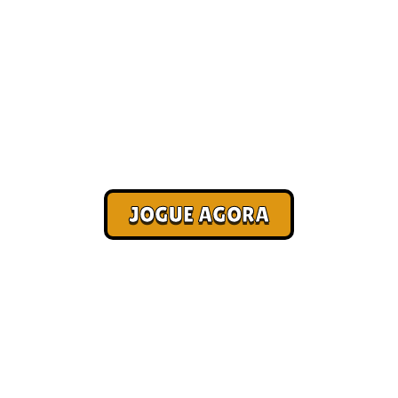
Melhores jogos online para
jogar
Corra. Sobreviva. Fature.
JOGUE AGORA