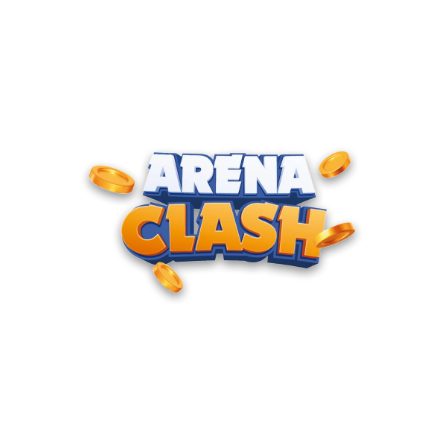
ENTRE PARA O CLUBE DOS
CAMPEÕES
Junte-se à nossa comunidade e cadastre seu e-mail para
receber convites para torneios VIP, acesso antecipado a