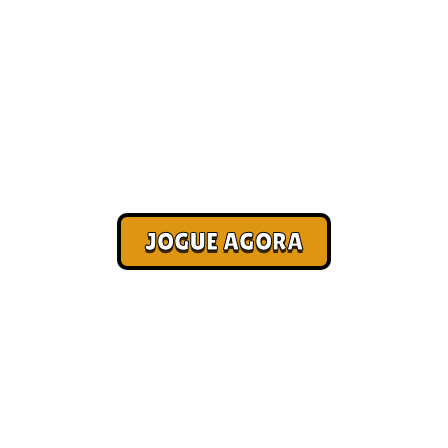
Melhores jogos online [Paga no
Pix]
Corra. Sobreviva. Fature.
JOGUE AGORA