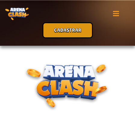
Ir
para
o
conteúdo
CADASTRAR