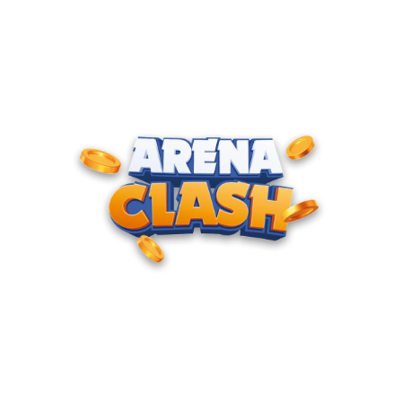
ENTRE PARA O CLUBE DOS
CAMPEÕES
Junte-se à nossa comunidade e cadastre seu e-mail para
receber convites para torneios VIP, acesso antecipado a