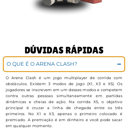
DÚVIDAS RÁPIDAS
O QUE É O ARENA CLASH?
O Arena Clash é um jogo multiplayer de corrida com
obstáculos. Existem 3 modos de jogo (X1, X3 e X5). Os
jogadores se inscrevem em um desses modos e competem
contra outras pessoas simultaneamente em partidas
dinâmicas e cheias de ação. Na corrida X5, o objetivo
principal é cruzar a linha de chegada entre os três
primeiros. No X1 e X3, apenas o primeiro colocado é
premiado. A premiação é em dinheiro e você pode sacar
em qualquer momento.