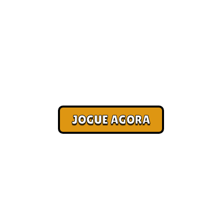
Melhores jogos online 2026
[Melhores]
Corra. Sobreviva. Fature.
JOGUE AGORA