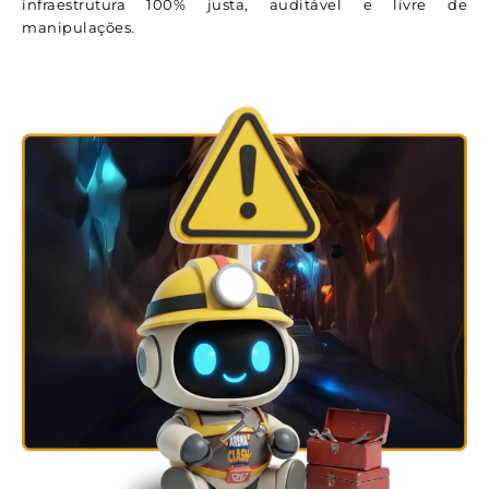
infraestrutura 100% justa, auditável e livre de
manipulações.