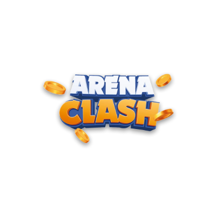
ENTRE PARA O CLUBE DOS
CAMPEÕES
Junte-se à nossa comunidade e cadastre seu e-mail para
receber convites para torneios VIP, acesso antecipado a