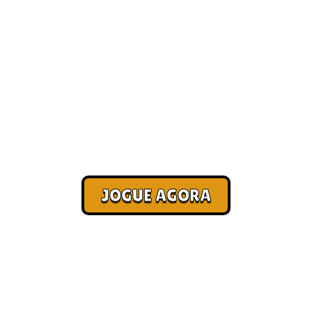
Melhores jogos de PC para
jogar online com a galera [Paga
no Pix]
Corra. Sobreviva. Fature.
JOGUE AGORA