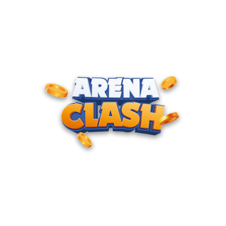
ENTRE PARA O CLUBE DOS
CAMPEÕES
Junte-se à nossa comunidade e cadastre seu e-mail para
receber convites para torneios VIP, acesso antecipado a