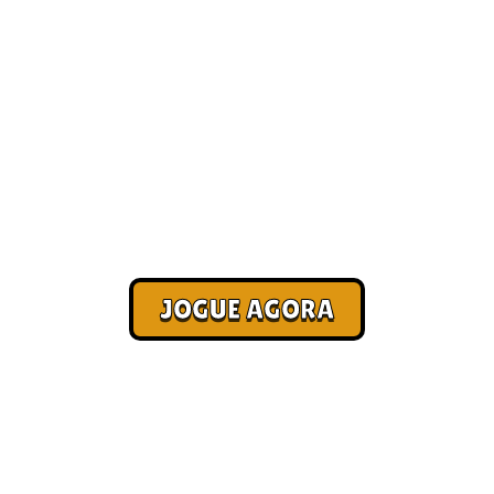
Melhores jogos de PC para
jogar online com a galera
[Melhores]
Corra. Sobreviva. Fature.
JOGUE AGORA