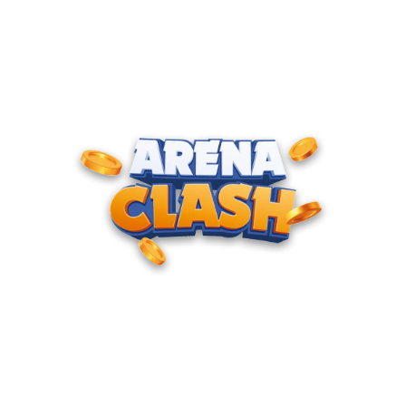
ENTRE PARA O CLUBE DOS
CAMPEÕES
Junte-se à nossa comunidade e cadastre seu e-mail para
receber convites para torneios VIP, acesso antecipado a