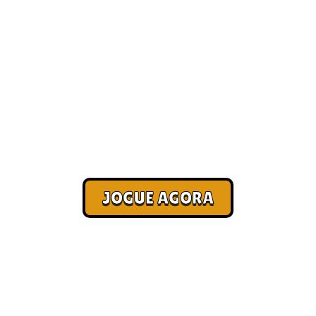
Melhores jogos de PC para
jogar online com a galera [Mais
Recomendados]
Corra. Sobreviva. Fature.
JOGUE AGORA