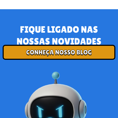
FIQUE LIGADO NAS
NOSSAS NOVIDADES
CONHEÇA NOSSO BLOG