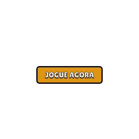
Melhores jogos de navegador
online [Melhores 2026]
Corra. Sobreviva. Fature.
JOGUE AGORA