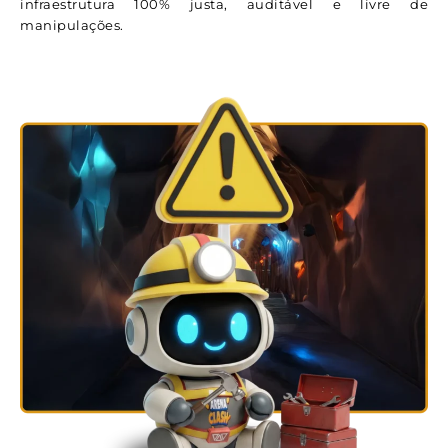
infraestrutura 100% justa, auditável e livre de
manipulações.