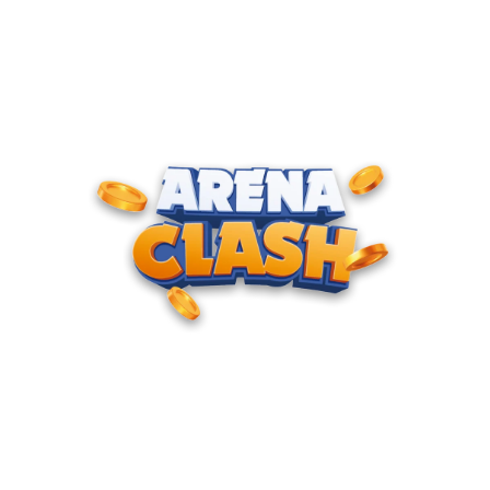
ENTRE PARA O CLUBE DOS
CAMPEÕES
Junte-se à nossa comunidade e cadastre seu e-mail para
receber convites para torneios VIP, acesso antecipado a