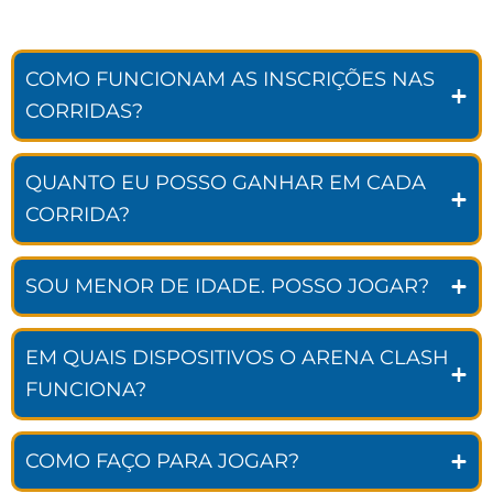
COMO FUNCIONAM AS INSCRIÇÕES NAS
CORRIDAS?
QUANTO EU POSSO GANHAR EM CADA
CORRIDA?
SOU MENOR DE IDADE. POSSO JOGAR?
EM QUAIS DISPOSITIVOS O ARENA CLASH
FUNCIONA?
COMO FAÇO PARA JOGAR?