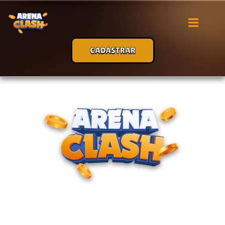
Ir
para
o
conteúdo
CADASTRAR