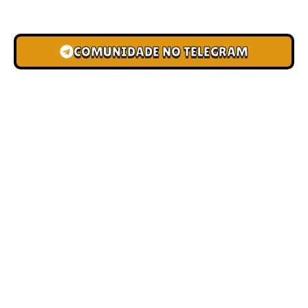
novas pistas e bônus de depósito.
COMUNIDADE NO TELEGRAM