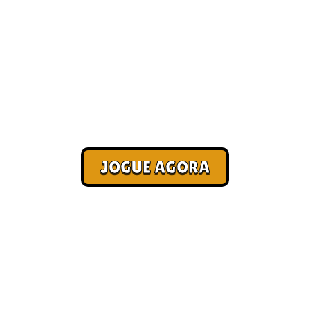
[Lista] Melhores jogos online
[Paga no Pix]
Corra. Sobreviva. Fature.
JOGUE AGORA