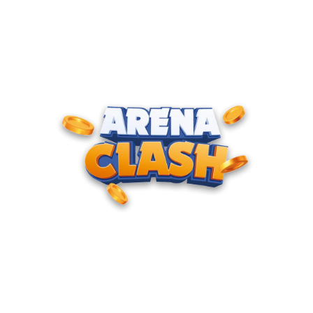
ENTRE PARA O CLUBE DOS
CAMPEÕES
Junte-se à nossa comunidade e cadastre seu e-mail para
receber convites para torneios VIP, acesso antecipado a