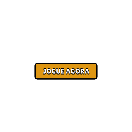
Jogos para PC [Pagamento no
Pix]
Corra. Sobreviva. Fature.
JOGUE AGORA