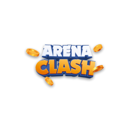
ENTRE PARA O CLUBE DOS
CAMPEÕES
Junte-se à nossa comunidade e cadastre seu e-mail para
receber convites para torneios VIP, acesso antecipado a