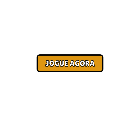
Jogos para PC [Melhores]
Corra. Sobreviva. Fature.
JOGUE AGORA