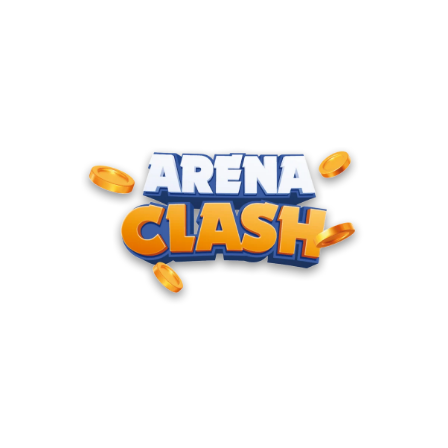
ENTRE PARA O CLUBE DOS
CAMPEÕES
Junte-se à nossa comunidade e cadastre seu e-mail para
receber convites para torneios VIP, acesso antecipado a