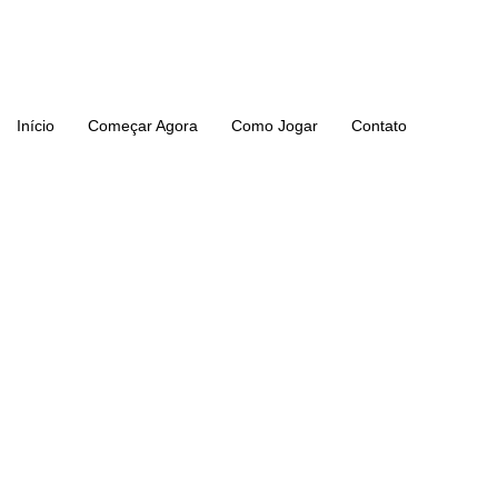
Ir
para
o
conteúdo
Início
Começar Agora
Como Jogar
Contato