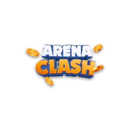
ENTRE PARA O CLUBE DOS
CAMPEÕES
Junte-se à nossa comunidade e cadastre seu e-mail para
receber convites para torneios VIP, acesso antecipado a