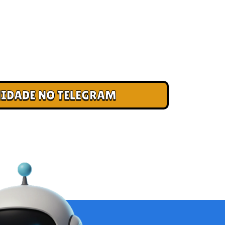
 CLUBE DOS CAMPEÕES
ade e cadastre seu e-mail para receber
, acesso antecipado a novas pistas e bônus
IDADE NO TELEGRAM