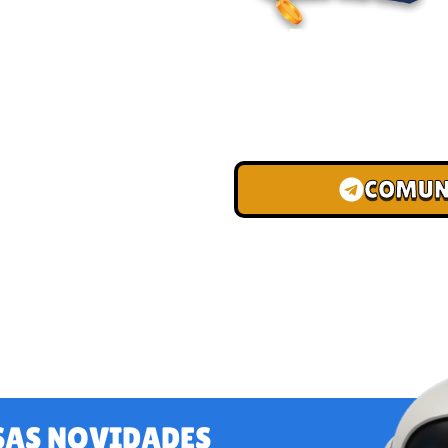
ENTRE PARA O
Junte-se à nossa comunid
convites para torneios VIP
de depósito.
COMUN
SAS NOVIDADES