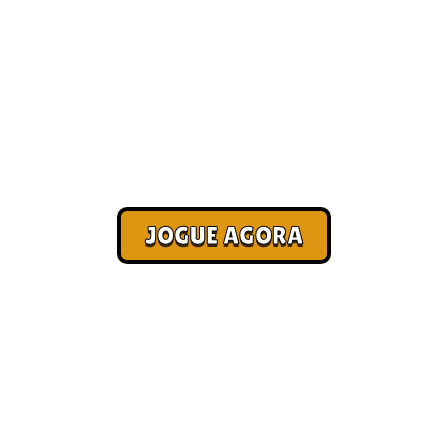
nhar dinheiro [Pag
Corra. Sobreviva. Fature.
JOGUE AGORA