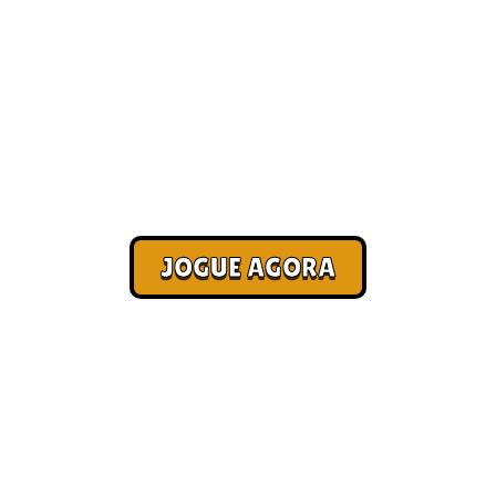
Jogos para ganhar dinheiro
[Mais Jogados]
Corra. Sobreviva. Fature.
JOGUE AGORA