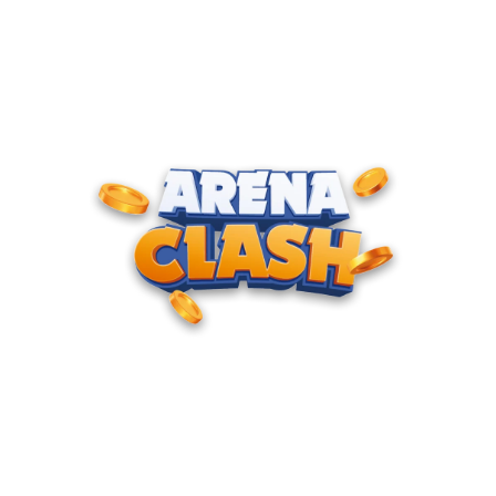
ENTRE PARA O CLUBE DOS
CAMPEÕES
Junte-se à nossa comunidade e cadastre seu e-mail para
receber convites para torneios VIP, acesso antecipado a