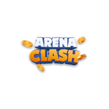
ENTRE PARA O CLUBE DOS
CAMPEÕES
Junte-se à nossa comunidade e cadastre seu e-mail para
receber convites para torneios VIP, acesso antecipado a