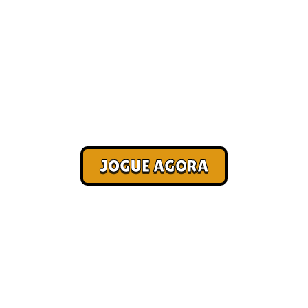
Jogos para celular [Mais
Recomendados]
Corra. Sobreviva. Fature.
JOGUE AGORA