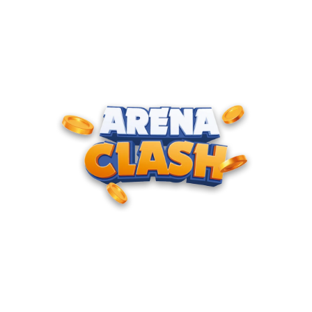
ENTRE PARA O CLUBE DOS
CAMPEÕES
Junte-se à nossa comunidade e cadastre seu e-mail para
receber convites para torneios VIP, acesso antecipado a