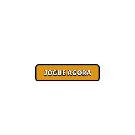
Jogos online que pagam
[Melhores 2026]
Corra. Sobreviva. Fature.
JOGUE AGORA