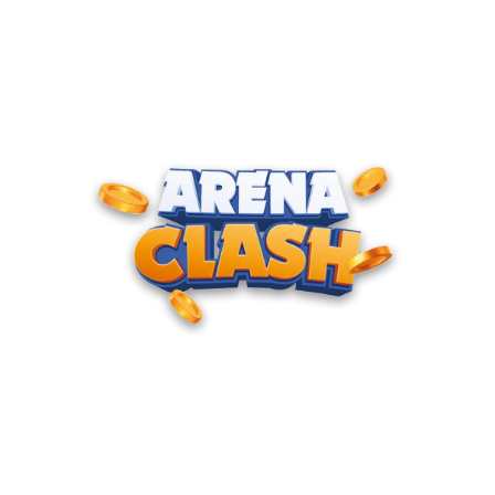
ENTRE PARA O CLUBE DOS
CAMPEÕES
Junte-se à nossa comunidade e cadastre seu e-mail para
receber convites para torneios VIP, acesso antecipado a