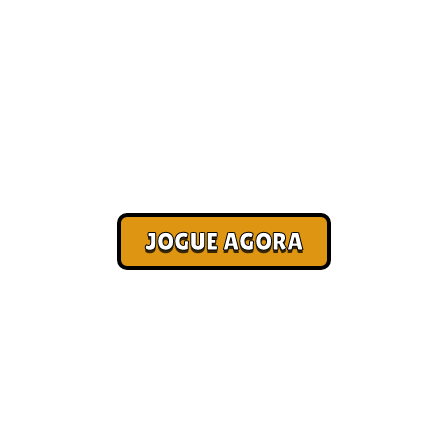
Jogos online que pagam
[Atualizado 2026]
Corra. Sobreviva. Fature.
JOGUE AGORA