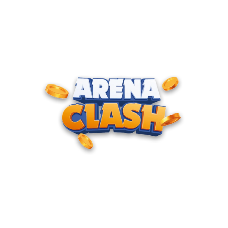
ENTRE PARA O CLUBE DOS
CAMPEÕES
Junte-se à nossa comunidade e cadastre seu e-mail para
receber convites para torneios VIP, acesso antecipado a