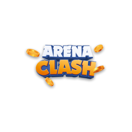
ENTRE PARA O CLUBE DOS
CAMPEÕES
Junte-se à nossa comunidade e cadastre seu e-mail para
receber convites para torneios VIP, acesso antecipado a