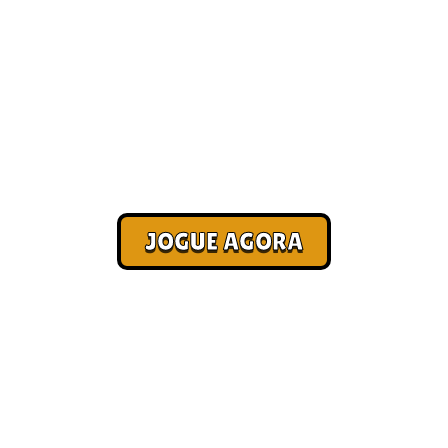
Jogos online com amigos
[Pagamento no Pix]
Corra. Sobreviva. Fature.
JOGUE AGORA