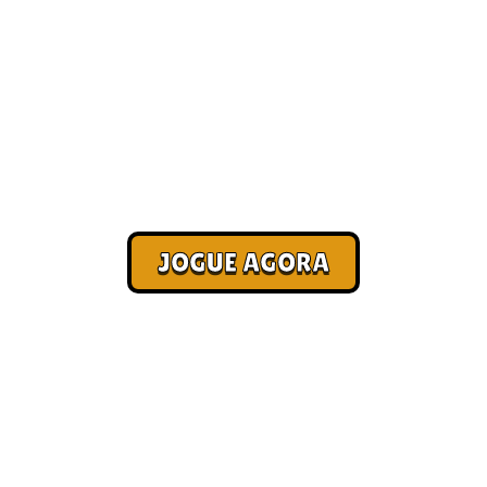
Jogos online com amigos [Paga
no Pix]
Corra. Sobreviva. Fature.
JOGUE AGORA