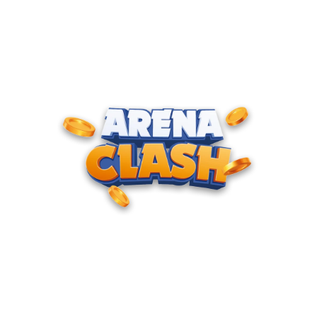
ENTRE PARA O CLUBE DOS
CAMPEÕES
Junte-se à nossa comunidade e cadastre seu e-mail para
receber convites para torneios VIP, acesso antecipado a