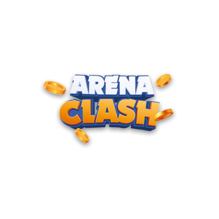
ENTRE PARA O CLUBE DOS
CAMPEÕES
Junte-se à nossa comunidade e cadastre seu e-mail para
receber convites para torneios VIP, acesso antecipado a