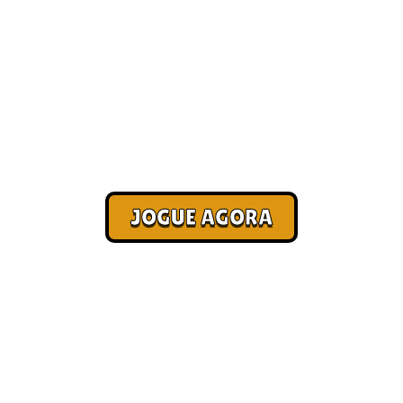
Jogos online com amigos [Mais
Jogados]
Corra. Sobreviva. Fature.
JOGUE AGORA