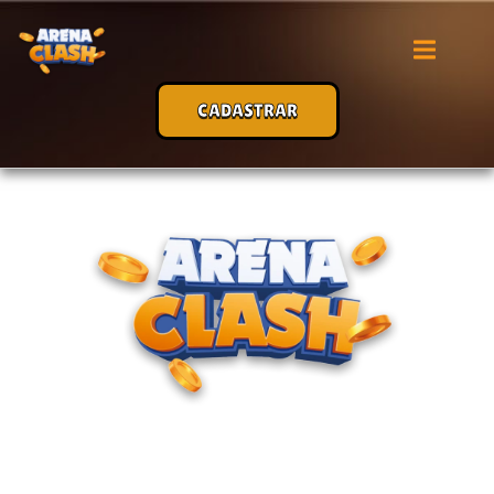
Ir
para
o
conteúdo
CADASTRAR