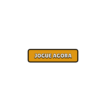
gos online com ami
Corra. Sobreviva. Fature.
JOGUE AGORA