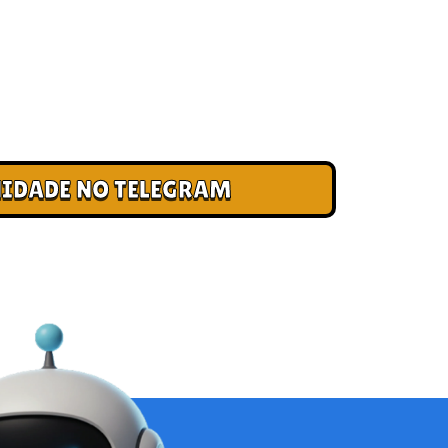
 CLUBE DOS CAMPEÕES
ade e cadastre seu e-mail para receber
, acesso antecipado a novas pistas e bônus
IDADE NO TELEGRAM