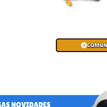
ENTRE PARA O
Junte-se à nossa comunid
convites para torneios VIP
de depósito.
COMUN
SAS NOVIDADES