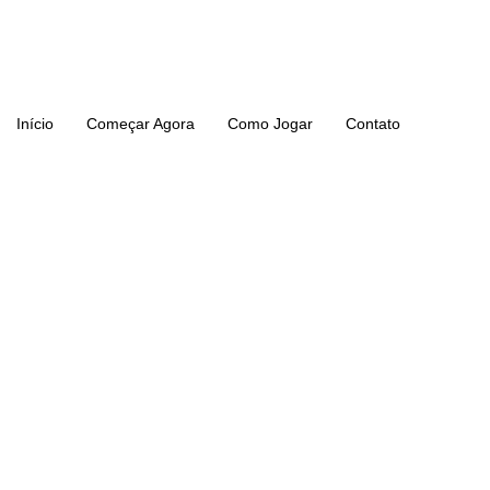
Ir
para
o
conteúdo
Início
Começar Agora
Como Jogar
Contato