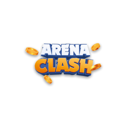
ENTRE PARA O CLUBE DOS
CAMPEÕES
Junte-se à nossa comunidade e cadastre seu e-mail para
receber convites para torneios VIP, acesso antecipado a