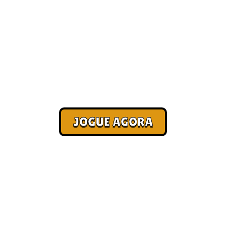
Jogos jogados do Steam
[Melhores]
Corra. Sobreviva. Fature.
JOGUE AGORA