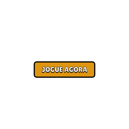
Jogos de navegador
[Pagamento no Pix]
Corra. Sobreviva. Fature.
JOGUE AGORA