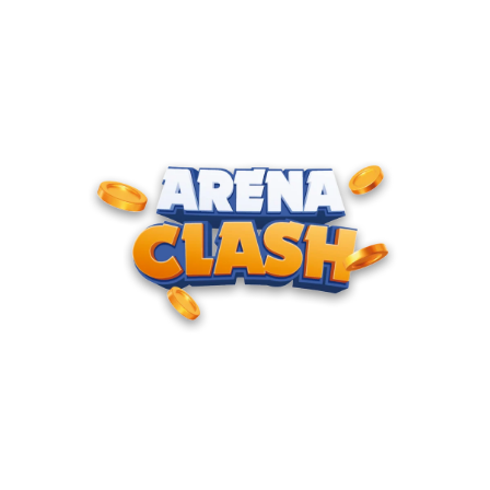
ENTRE PARA O CLUBE DOS
CAMPEÕES
Junte-se à nossa comunidade e cadastre seu e-mail para
receber convites para torneios VIP, acesso antecipado a