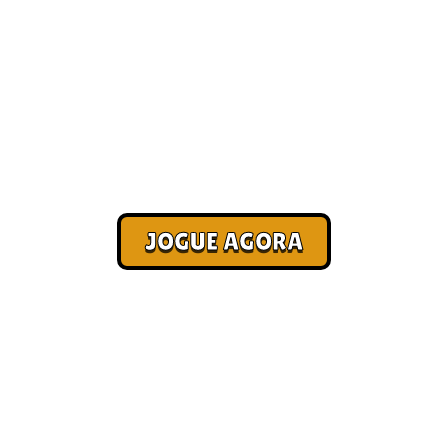
Jogos de navegador [Melhores
2026]
Corra. Sobreviva. Fature.
JOGUE AGORA