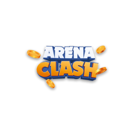
ENTRE PARA O CLUBE DOS
CAMPEÕES
Junte-se à nossa comunidade e cadastre seu e-mail para
receber convites para torneios VIP, acesso antecipado a